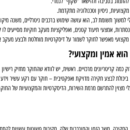
 להתמזג בסביבה ולהישאר “שקוף” לגמרי.
צועיות, ניסיון וטכנולוגיה מתקדמת.
י למשוך תשומת לב, הוא עושה שימוש ברכבים ניטרליים, משנה מיקו
תרות, אמצעי תיעוד קטנים, ואפליקציות מעקב חוקיות מסייעים לו לא
ד מקצועי מאפשר לחוקר לשמור על דיסקרטיות מוחלטת ולבצע מעקב אי
וא אמין ומקצועי?
וק כמה קריטריונים מרכזיים. ראשית, יש לוודא שהחוקר מחזיק רישיו
ן ביכולת לבצע חקירה מדויקת ואפקטיבית – חוקר עם רקע עשיר ויד
כלי מצוין להתרשם מרמת השירות, הדיסקרטיות והמקצועיות של החוקר
חקירה, משך הזמן והמורכבות שלה. חקירות פשוטות עשויות להתחיל 